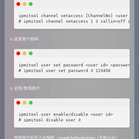
ipmitool channel setaccess [ChannelNo] <user id>
# ipmitool channel setaccess 1 3 callin=off ipmi
设置用户密码：
ipmitool user set password <user id> <password>

# ipmitool user set password 3 123456
启用/禁用用户：
ipmitool user enable/disable <user id>

# ipmitool disable user 3
禁用用户后登入会报错：Invalid Authentication（无效认证）