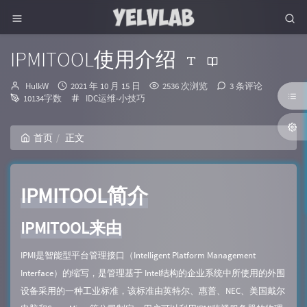
IPMITOOL使用介绍
博
发
HulkW
2021 年 10 月 15 日
2536 次浏览
3 条评论
主：
布
分
10134字数
IDC运维-小技巧
时
类：
间：
首页
正文
IPMITOOL简介
IPMITOOL来由
IPMI是智能型平台管理接口（Intelligent Platform Management
Interface）的缩写，是管理基于 Intel结构的企业系统中所使用的外围
设备采用的一种工业标准，该标准由英特尔、惠普、NEC、美国戴尔