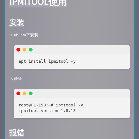
IPMITOOL使用
安装
ubuntu下安装
apt install ipmitool -y
验证
root@F1-158:~# ipmitool -V

ipmitool version 1.8.18
报错