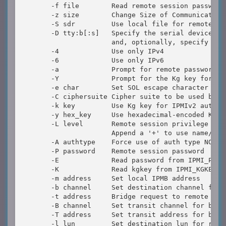
       -f file        Read remote session password 
       -z size        Change Size of Communication 
       -S sdr         Use local file for remote SDR
       -D tty:b[:s]   Specify the serial device, ba
                      and, optionally, specify that
       -4             Use only IPv4

       -6             Use only IPv6

       -a             Prompt for remote password

       -Y             Prompt for the Kg key for IPM
       -e char        Set SOL escape character

       -C ciphersuite Cipher suite to be used by la
       -k key         Use Kg key for IPMIv2 authent
       -y hex_key     Use hexadecimal-encoded Kg ke
       -L level       Remote session privilege leve
                      Append a '+' to use name/priv
       -A authtype    Force use of auth type NONE, 
       -P password    Remote session password

       -E             Read password from IPMI_PASSW
       -K             Read kgkey from IPMI_KGKEY en
       -m address     Set local IPMB address

       -b channel     Set destination channel for b
       -t address     Bridge request to remote targ
       -B channel     Set transit channel for bridg
       -T address     Set transit address for bridg
       -l lun         Set destination lun for raw c