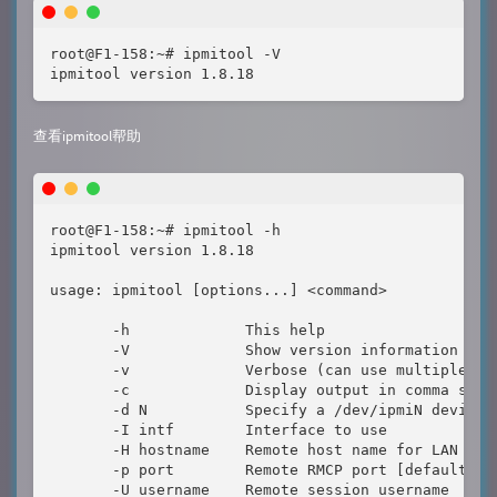
root@F1-158:~# ipmitool -V

ipmitool version 1.8.18
查看ipmitool帮助
root@F1-158:~# ipmitool -h

ipmitool version 1.8.18

usage: ipmitool [options...] <command>

       -h             This help

       -V             Show version information

       -v             Verbose (can use multiple tim
       -c             Display output in comma separ
       -d N           Specify a /dev/ipmiN device t
       -I intf        Interface to use

       -H hostname    Remote host name for LAN inte
       -p port        Remote RMCP port [default=623
       -U username    Remote session username
