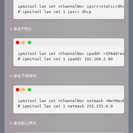
ipmitool lan set <ChannelNo> ipsrc<static/dhcp>

# ipmitool lan set 1 ipsrc dhcp
修改IP地址：
ipmitool lan set <ChannelNo> ipaddr <IPAddress>

# ipmitool lan set 1 ipaddr 192.168.2.60
修改子网掩码：
ipmitool lan set <ChannelNo> netmask <NetMask>

# ipmitool lan set 1 netmask 255.255.0.0
修改默认网关：