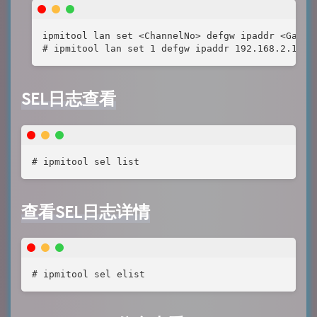
ipmitool lan set <ChannelNo> defgw ipaddr <Gatewa
# ipmitool lan set 1 defgw ipaddr 192.168.2.1
SEL日志查看
# ipmitool sel list
查看SEL日志详情
# ipmitool sel elist