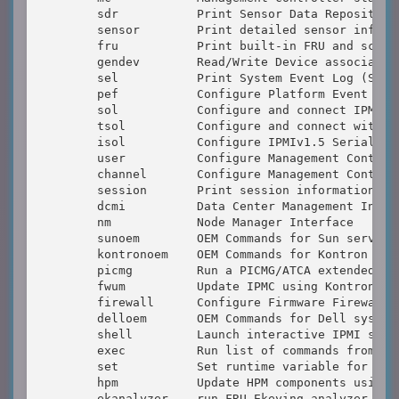
        sdr           Print Sensor Data Repository 
        sensor        Print detailed sensor informa
        fru           Print built-in FRU and scan S
        gendev        Read/Write Device associated
        sel           Print System Event Log (SEL)

        pef           Configure Platform Event Filt
        sol           Configure and connect IPMIv2.
        tsol          Configure and connect with Ty
        isol          Configure IPMIv1.5 Serial-ove
        user          Configure Management Controll
        channel       Configure Management Controll
        session       Print session information

        dcmi          Data Center Management Interf
        nm            Node Manager Interface

        sunoem        OEM Commands for Sun servers

        kontronoem    OEM Commands for Kontron devi
        picmg         Run a PICMG/ATCA extended cmd
        fwum          Update IPMC using Kontron OEM
        firewall      Configure Firmware Firewall

        delloem       OEM Commands for Dell systems
        shell         Launch interactive IPMI shell
        exec          Run list of commands from fil
        set           Set runtime variable for shel
        hpm           Update HPM components using P
        ekanalyzer    run FRU-Ekeying analyzer usin