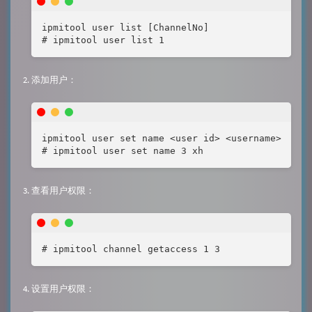
ipmitool user list [ChannelNo]

# ipmitool user list 1
添加用户：
ipmitool user set name <user id> <username>

# ipmitool user set name 3 xh
查看用户权限：
# ipmitool channel getaccess 1 3
设置用户权限：