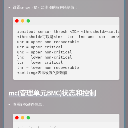
设置sensor（ID）监测项的各种限制值：
ipmitool sensor thresh <ID> <threshold><setting>

<threshold>可以是<lnr  lcr  lnc unc  ucr  unr>

unr = upper non-recoverable

ucr = upper critical

unc = upper non-critical

lnc = lower non-critical

lcr = lower critical

lnr = lower non-recoverable

<setting>表示设置的限制值
mc(管理单元BMC)状态和控制
查看BMC硬件信息：