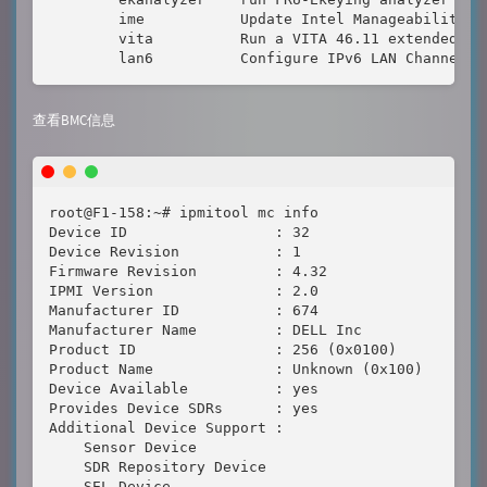
        ime           Update Intel Manageability En
        vita          Run a VITA 46.11 extended cmd
        lan6          Configure IPv6 LAN Channels
查看BMC信息
root@F1-158:~# ipmitool mc info

Device ID                 : 32

Device Revision           : 1

Firmware Revision         : 4.32

IPMI Version              : 2.0

Manufacturer ID           : 674

Manufacturer Name         : DELL Inc

Product ID                : 256 (0x0100)

Product Name              : Unknown (0x100)

Device Available          : yes

Provides Device SDRs      : yes

Additional Device Support :

    Sensor Device

    SDR Repository Device

    SEL Device
