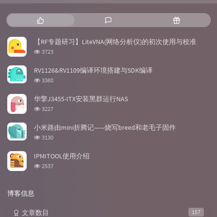
热
最
随
门
新
机
文
评
文
【RF专题研习】LiteVNA(网络分析仪)的初次使用与校准
章
论
章
浏
3723
览
次
RV1126&RV1109编译环境搭建与SDK编译
数:
浏
3380
览
次
华擎J3455-ITX安装黑群运行NAS
数:
浏
3227
览
次
小米路由mini折腾记——烧写breed和老毛子固件
数:
浏
3130
览
次
IPMITOOL使用介绍
数:
浏
2537
览
次
数:
博客信息
文章数目
157