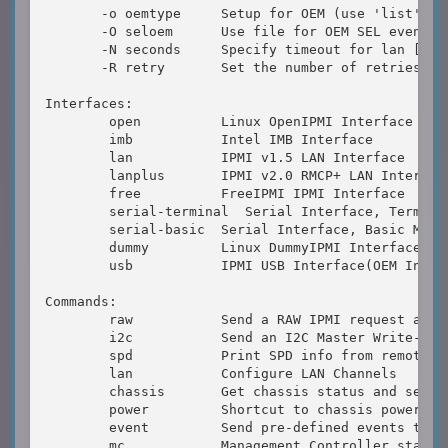
       -o oemtype     Setup for OEM (use 'list' to 
       -O seloem      Use file for OEM SEL event de
       -N seconds     Specify timeout for lan [def
       -R retry       Set the number of retries fo
Interfaces:

        open          Linux OpenIPMI Interface [def
        imb           Intel IMB Interface

        lan           IPMI v1.5 LAN Interface

        lanplus       IPMI v2.0 RMCP+ LAN Interface
        free          FreeIPMI IPMI Interface

        serial-terminal  Serial Interface, Terminal
        serial-basic  Serial Interface, Basic Mode

        dummy         Linux DummyIPMI Interface

        usb           IPMI USB Interface(OEM Interf
Commands:

        raw           Send a RAW IPMI request and p
        i2c           Send an I2C Master Write-Read
        spd           Print SPD info from remote I2
        lan           Configure LAN Channels

        chassis       Get chassis status and set po
        power         Shortcut to chassis power com
        event         Send pre-defined events to MC
        mc            Management Controller status 