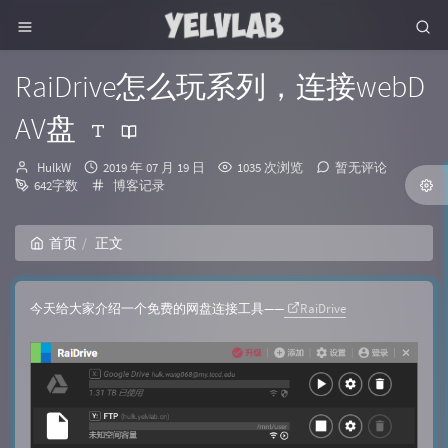
RaiDrive怎么玩系列，连接webD
AV盘
博
发
HulkW
2019 年 07 月 19 日
1035 次浏览
暂无评论
主：
布
分
642字数
博客记录
时
类：
间：
首页
正文
今天给大家介绍一个免费的网盘连接工具——
RaiDrive