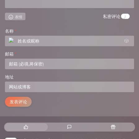
私密评论
表情
名称
*
🎲
邮箱
*
地址
发表评论
热
最
随
门
新
机
文
评
文