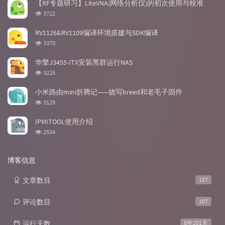
【RF专题研习】LiteVNA(网络分析仪)的初次使用与校准
章
论
章
浏
3722
览
次
RV1126&RV1109编译环境搭建与SDK编译
数:
浏
3378
览
次
华擎J3455-ITX安装黑群运行NAS
数:
浏
3225
览
次
小米路由mini折腾记——烧写breed和老毛子固件
数:
浏
3129
览
次
IPMITOOL使用介绍
数:
浏
2534
览
次
数:
博客信息
文章数目
157
评论数目
107
运行天数
8年201天