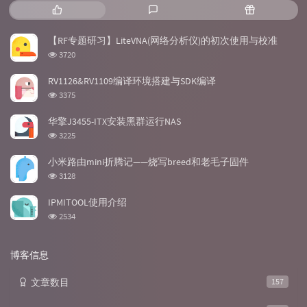
热
最
随
门
新
机
文
评
文
【RF专题研习】LiteVNA(网络分析仪)的初次使用与校准
章
论
章
浏
3720
览
次
RV1126&RV1109编译环境搭建与SDK编译
数:
浏
3375
览
次
华擎J3455-ITX安装黑群运行NAS
数:
浏
3225
览
次
小米路由mini折腾记——烧写breed和老毛子固件
数:
浏
3128
览
次
IPMITOOL使用介绍
数:
浏
2534
览
次
数:
博客信息
文章数目
157