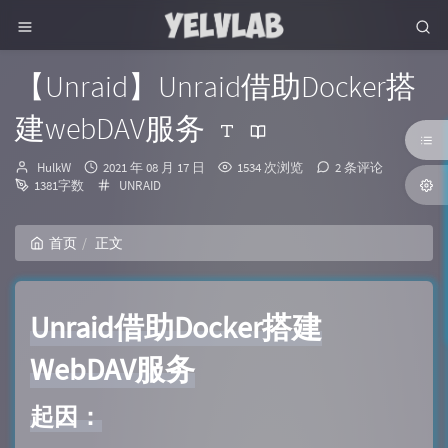
【Unraid】Unraid借助Docker搭
建webDAV服务
博
发
HulkW
2021 年 08 月 17 日
1534 次浏览
2 条评论
主：
布
分
1381字数
UNRAID
时
类：
间：
首页
正文
Unraid借助Docker搭建
WebDAV服务
起因：