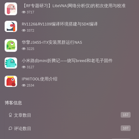
文
评
文
【RF专题研习】LiteVNA(网络分析仪)的初次使用与校准
章
论
章
浏
3717
览
次
RV1126&RV1109编译环境搭建与SDK编译
数:
浏
3372
览
次
华擎J3455-ITX安装黑群运行NAS
数:
浏
3225
览
次
小米路由mini折腾记——烧写breed和老毛子固件
数:
浏
3127
览
次
IPMITOOL使用介绍
数:
浏
2534
览
次
数:
博客信息
文章数目
157
评论数目
107