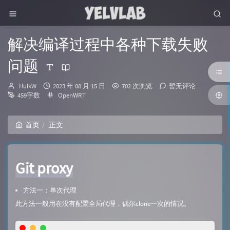
解决编译过程中各种下载失败
问题
博
发
HulkW
2023 年 08 月 15 日
702 次浏览
暂无评论
主：
布
分
459字数
OpenWRT
时
类：
间：
首页
正文
Git proxy
方法一：单次代理
此方法一般用在没有配置全局代理，偶尔clone一次的情况。