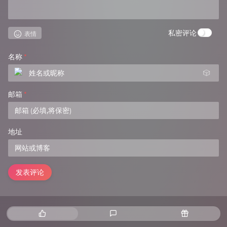
私密评论
表情
名称
*
🎲
邮箱
*
地址
发表评论
热
最
随
门
新
机