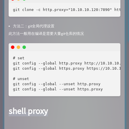
git clone -c http.proxy="10.10.10.120:7890" https:
方法二：git全局代理设置
此方法一般用在编译是需要大量git仓库的情况
# set

git config --global http.proxy http://10.10.10.120:
git config --global https.proxy https://10.10.10.12
# unset

git config --global --unset http.proxy

git config --global --unset https.proxy
shell proxy