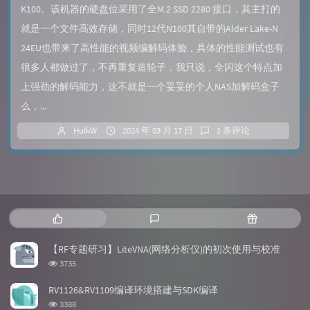
K100。该机器的硬盘位采用了全M.2 SSD 2280 接口，其主打的
就是一个文件高效存储，同时12代N100其自带的Alder Lake-N
24EU也带来了高性能的视频编解码体验，具体的性能测试也有
很多人都做过了，不再重复造轮子，我只说，全闪这个特点加
上强劲的解码能力，这不就是一个妥妥的个人NAS加解码盒子
么，...
HulkW
2024 年 03 月 17 日
1 条评论
热
最
随
门
新
机
文
评
文
【RF专题研习】LiteVNA(网络分析仪)的初次使用与校准
章
论
章
浏
3735
览
次
RV1126&RV1109编译环境搭建与SDK编译
数:
浏
3388