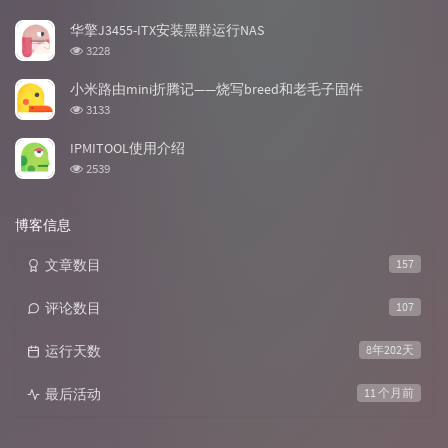
览
次
华擎J3455-ITX安装黑群运行NAS
数:
浏
3228
览
次
小米路由mini折腾记——烧写breed和老毛子固件
数:
浏
3133
览
次
IPMITOOL使用介绍
数:
浏
2539
览
次
数:
博客信息
文章数目
157
评论数目
107
运行天数
8年202天
最后活动
11 个月前