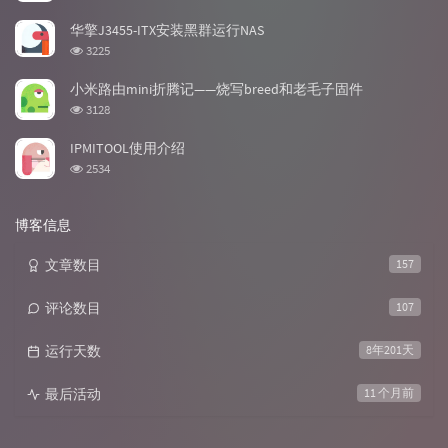
览
次
华擎J3455-ITX安装黑群运行NAS
数:
浏
3225
览
次
小米路由mini折腾记——烧写breed和老毛子固件
数:
浏
3128
览
次
IPMITOOL使用介绍
数:
浏
2534
览
次
数:
博客信息
文章数目
157
评论数目
107
运行天数
8年201天
最后活动
11 个月前