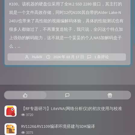
K100。该机器的硬盘位采用了全M.2 SSD 2280 接口，其主打的
就是一个文件高效存储，同时12代N100其自带的Alder Lake-N
24EU也带来了高性能的视频编解码体验，具体的性能测试也有
很多人都做过了，不再重复造轮子，我只说，全闪这个特点加
上强劲的解码能力，这不就是一个妥妥的个人NAS加解码盒子
么，...
HulkW
2024 年 03 月 17 日
1 条评论
热
最
随
门
新
机
文
评
文
【RF专题研习】LiteVNA(网络分析仪)的初次使用与校准
章
论
章
浏
3720
览
次
RV1126&RV1109编译环境搭建与SDK编译
数:
浏
3375