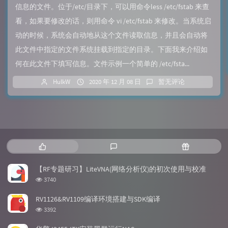
信息的文件。位于/etc/目录下，可以用命令less /etc/fstab 来查
看，如果要修改的话，则用命令 vi /etc/fstab 来修改。当系统启
动的时候，系统会自动地从这个文件读取信息，并且会自动将
此文件中指定的文件系统挂载到指定的目录。下面我来介绍如
何在此文件下填写信息。文件示例一个简单的 /etc/fsta...
HulkW
2020 年 12 月 08 日
暂无评论
热
最
随
门
新
机
文
评
文
【RF专题研习】LiteVNA(网络分析仪)的初次使用与校准
章
论
章
浏
3740
览
次
RV1126&RV1109编译环境搭建与SDK编译
数:
浏
3392
览
次