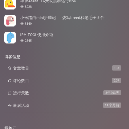
华擎J3455-ITX安装黑群运行NAS
数:
浏
3228
览
次
小米路由mini折腾记——烧写breed和老毛子固件
数:
浏
3149
览
次
IPMITOOL使用介绍
数:
浏
2545
览
次
数:
博客信息
文章数目
157
评论数目
107
运行天数
8年203天
最后活动
11 个月前
标签云