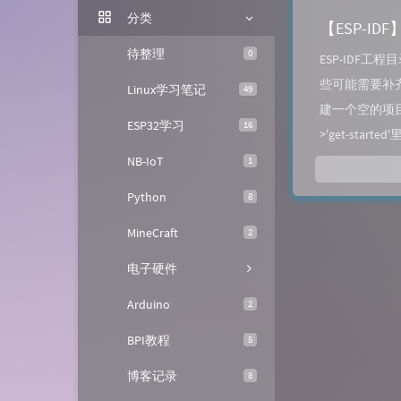
分类
【ESP-I
待整理
0
ESP-IDF
些可能需要补齐
Linux学习笔记
49
建一个空的项目工程，
ESP32学习
16
>'get-starte
NB-IoT
1
Python
8
MineCraft
2
电子硬件
Arduino
2
BPI教程
5
博客记录
8