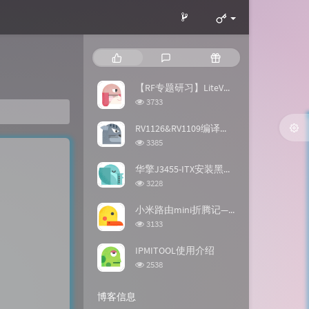
热
最
随
门
新
机
文
评
文
【RF专题研习】LiteVNA(网络分析仪)的初次使用与校准
章
论
章
浏
3733
览
次
RV1126&RV1109编译环境搭建与SDK编译
数:
浏
3385
览
次
华擎J3455-ITX安装黑群运行NAS
数:
浏
3228
览
次
小米路由mini折腾记——烧写breed和老毛子固件
数:
浏
3133
览
次
IPMITOOL使用介绍
数:
浏
2538
览
次
博客信息
数: