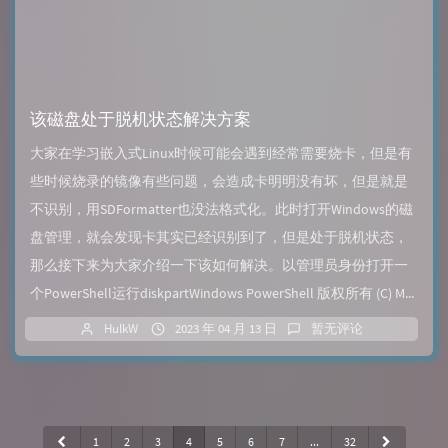
该磁盘处于脱机状态解决方案
大家在学习嵌入式Linux时候可能会遇到经常需要烧卡，但是有
些时候烧录的镜像有些问题，会造成卡明明没有坏，但是就是
不识别，用SDFormatter也没法格式化。此时打开Windows的磁
盘管理，就会发现卡其实已经识别到了，但是处于脱机状态，
那么接下来为大家介绍一下该如何解决。以管理员身份打开一
个PowerShell运行diskpartWindows PowerShell 版权所有 (C) M...
HulkW
2023 年 04 月 13 日
暂无评论
1
2
3
4
5
6
7
...
32