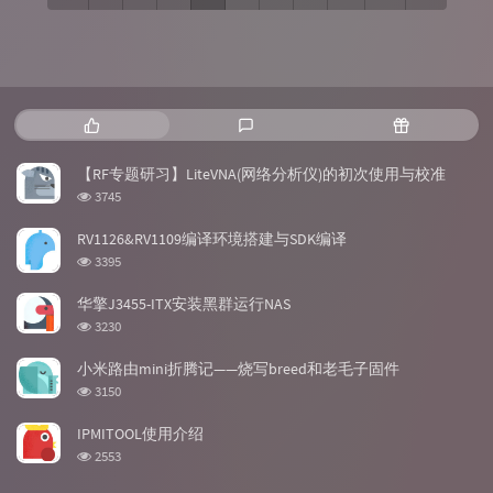
热
最
随
门
新
机
文
评
文
【RF专题研习】LiteVNA(网络分析仪)的初次使用与校准
章
论
章
浏
3745
览
次
RV1126&RV1109编译环境搭建与SDK编译
数:
浏
3395
览
次
华擎J3455-ITX安装黑群运行NAS
数:
浏
3230
览
次
小米路由mini折腾记——烧写breed和老毛子固件
数:
浏
3150
览
次
IPMITOOL使用介绍
数:
浏
2553
览
次