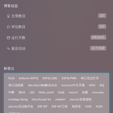
数:
博客信息
文章数目
157
评论数目
107
运行天数
8年204天
最后活动
11 个月前
标签云
K210
Arduino-ESP32
ESP32 LEDC
ESP32 PWM
串口无法打开
串口没权限
/dev/ttyUSB0解决办法
minicom中文手册
GPIO
IRQ
中断
Blink
LED
Hello_word
fstab
mount
挂载
nouveau
nvidiaqu'dong
Ubuntuxian'ka
mdadm
ubuntu安装报错
ubuntu无法格式化
ESP-IDF
ESP-IDF工程
电荷泵
K100
N100